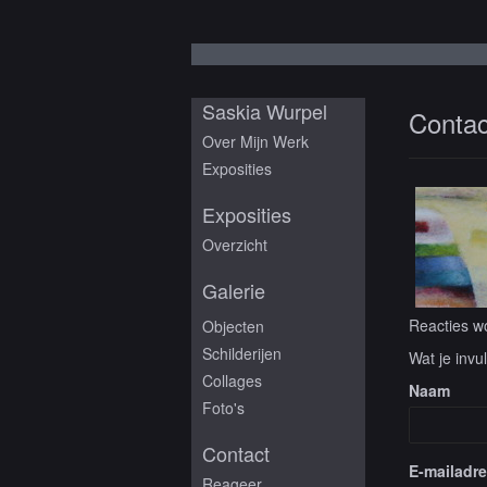
Saskia Wurpel
Contac
Over Mijn Werk
Exposities
Exposities
Overzicht
Galerie
Reacties wo
Objecten
Schilderijen
Wat je invu
Collages
Naam
Foto's
Contact
E-mailadr
Reageer