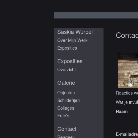
Saskia Wurpel
Contac
Over Mijn Werk
Exposities
Exposities
Overzicht
Galerie
Objecten
Reacties wo
Schilderijen
Wat je invu
Collages
Naam
Foto's
Contact
E-mailadr
Reageer