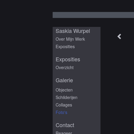
Saskia Wurpel
Over Mijn Werk
Exposities
Exposities
Overzicht
Galerie
Objecten
Schilderijen
Collages
Foto's
Contact
Reageer