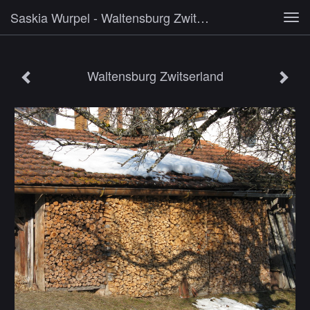
Saskia Wurpel - Waltensburg Zwitserland
Tog
navi
Waltensburg Zwitserland